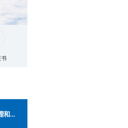
证书
和...